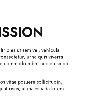
ISSION
ltricies ut sem vel, vehicula
nsectetur, urna quis viverra
ue commodo nibh, nec euismod
.
os vitae posuere sollicitudin,
at risus, at malesuada lorem