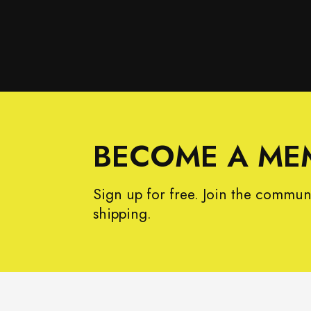
BECOME A ME
Sign up for free. Join the commun
shipping.