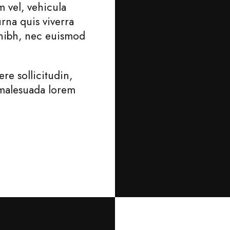
m vel, vehicula
rna quis viverra
nibh, nec euismod
re sollicitudin,
 malesuada lorem