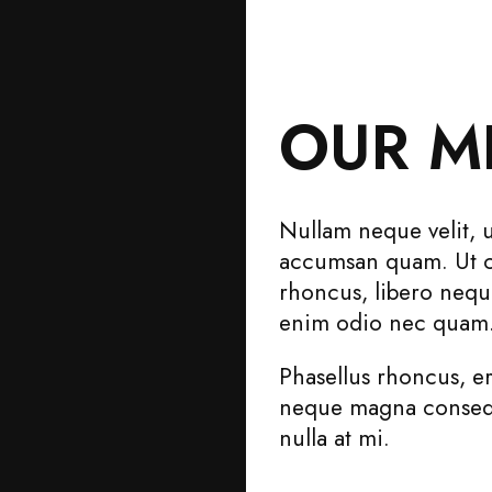
OUR M
Nullam neque velit, u
accumsan quam. Ut co
rhoncus, libero neq
enim odio nec quam
Phasellus rhoncus, er
neque magna consequ
nulla at mi.