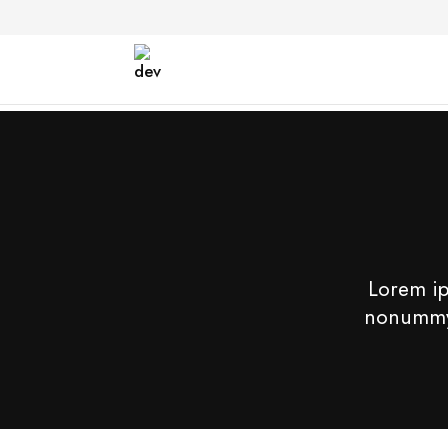
Products
search
Lorem ip
nonummy 